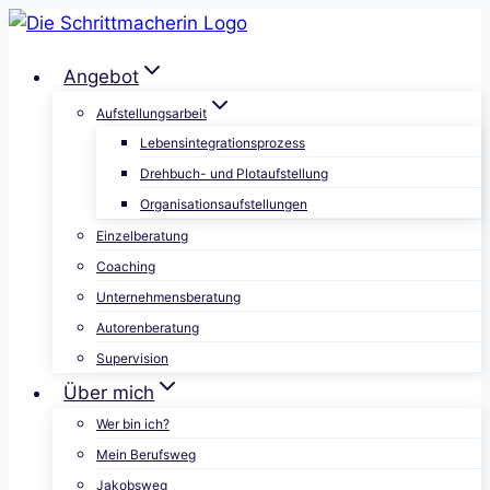
Skip
to
Angebot
content
Aufstellungsarbeit
Lebensintegrationsprozess
Drehbuch- und Plotaufstellung
Organisationsaufstellungen
Einzelberatung
Coaching
Unternehmensberatung
Autorenberatung
Supervision
Über mich
Wer bin ich?
Mein Berufsweg
Jakobsweg