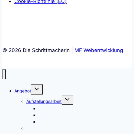
Cookie-Richtlinie (EU)
© 2026 Die Schrittmacherin |
MF Webentwicklung
Toggle
Angebot
child
Toggle
menu
Aufstellungsarbeit
child
Lebensintegrationsprozess
menu
Drehbuch- und Plotaufstellung
Organisationsaufstellungen
Einzelberatung