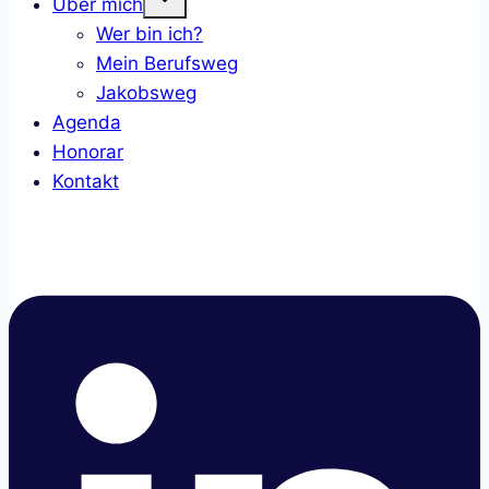
Über mich
child
Wer bin ich?
menu
Mein Berufsweg
Jakobsweg
Agenda
Honorar
Kontakt